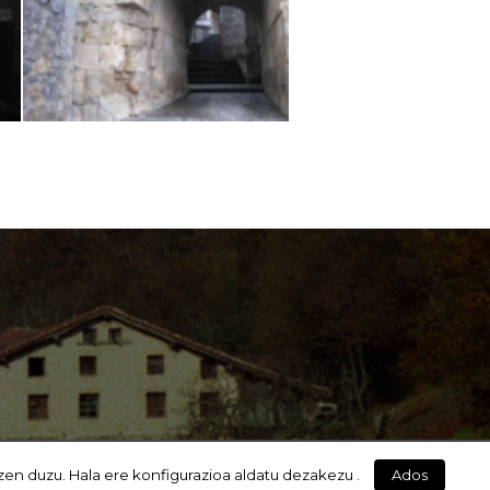
zen duzu. Hala ere konfigurazioa aldatu dezakezu .
Ados