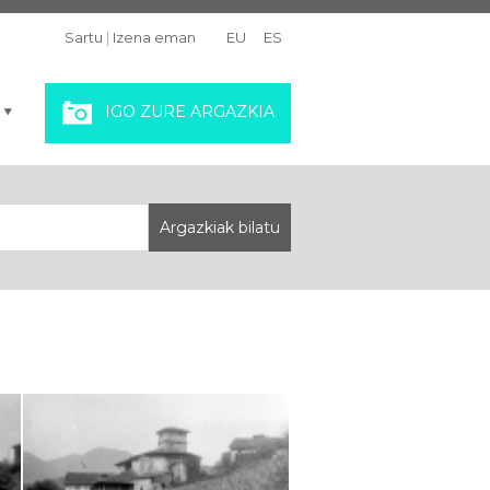
Sartu
|
Izena eman
EU
ES
IGO ZURE ARGAZKIA