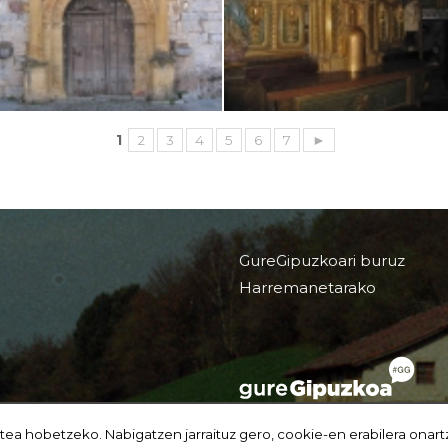
1
2
3
4
5
6
7
►
GureGipuzkoari buruz
Harremanetarako
tea hobetzeko. Nabigatzen jarraituz gero, cookie-en erabilera onart