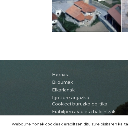
Herriak
Bildumak
Elkarlanak
Igo zure argazkia
Cookieei buruzko politika
Erabilpen arau eta baldintzak
Webgune honek cookieak erabiltzen ditu zure bisitaren kalita