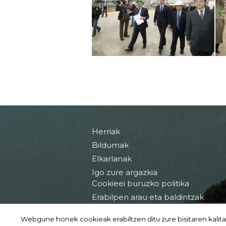
Herriak
Bildumak
Elkarlanak
Igo zure argazkia
Cookieei buruzko politika
Erabilpen arau eta baldintzak
Webgune honek cookieak erabiltzen ditu zure bisitaren kalita