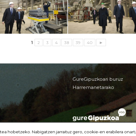
1
2
3
4
38
39
40
►
GureGipuzkoari buruz
Harremanetarako
tea hobetzeko. Nabigatzen jarraituz gero, cookie-en erabilera onart