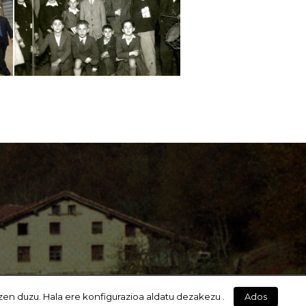
zen duzu. Hala ere konfigurazioa aldatu dezakezu .
Ados