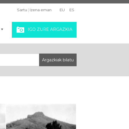
Sartu
|
Izena eman
EU
ES
IGO ZURE ARGAZKIA