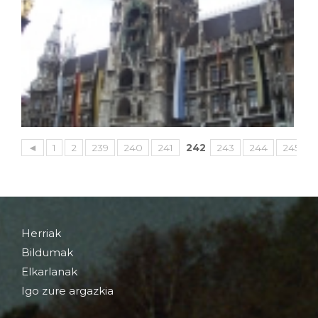
◄
1
2
239
240
241
242
243
244
245
Herriak
Bildumak
Elkarlanak
Igo zure argazkia