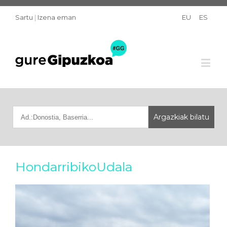
Sartu
|
Izena eman
EU
ES
HondarribikoUdala