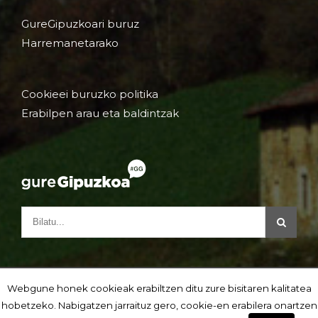
GureGipuzkoari buruz
Harremanetarako
Cookieei buruzko politika
Erabilpen arau eta baldintzak
Webgune honek cookieak erabiltzen ditu zure bisitaren kalitatea
hobetzeko. Nabigatzen jarraituz gero, cookie-en erabilera onartzen