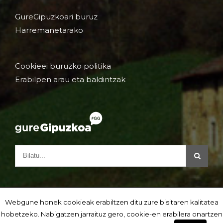
GureGipuzkoari buruz
Harremanetarako
Cookieei buruzko politika
Erabilpen arau eta baldintzak
Webgune honek cookieak erabiltzen ditu zure bisitaren kalitatea
hobetzeko. Nabigatzen jarraituz gero, cookie-en erabilera onartzen