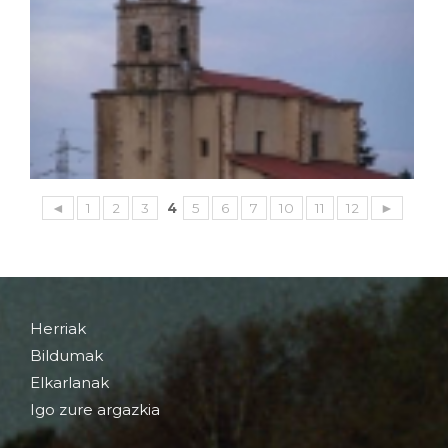
◄
1
2
3
4
5
6
7
10
11
12
►
Herriak
Bildumak
Elkarlanak
Igo zure argazkia