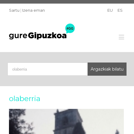
Sartu
|
Izena eman
EU
ES
olaberria