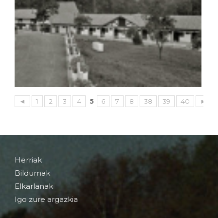
◄
1
2
3
4
5
6
7
8
38
39
40
►
Herriak
Bildumak
Elkarlanak
Igo zure argazkia