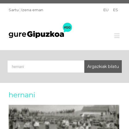
Sartu
|
Izena eman
EU
ES
hernani