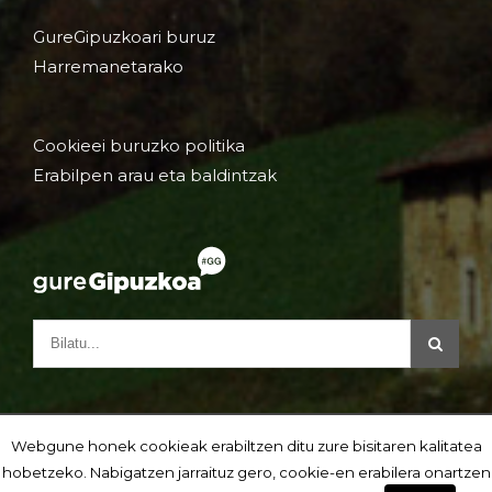
GureGipuzkoari buruz
Harremanetarako
Cookieei buruzko politika
Erabilpen arau eta baldintzak
Webgune honek cookieak erabiltzen ditu zure bisitaren kalitatea
hobetzeko. Nabigatzen jarraituz gero, cookie-en erabilera onartzen