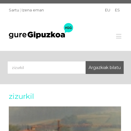
Sartu
|
Izena eman
EU
ES
zizurkil