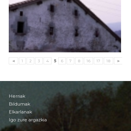
◄
1
2
3
4
5
6
7
8
16
17
18
►
Herriak
Bildumak
Elkarlanak
Igo zure argazkia