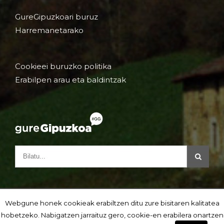
GureGipuzkoari buruz
Harremanetarako
Cookieei buruzko politika
Erabilpen arau eta baldintzak
Webgune honek cookieak erabiltzen ditu zure bisitaren kalitatea
hobetzeko. Nabigatzen jarraituz gero, cookie-en erabilera onartzen