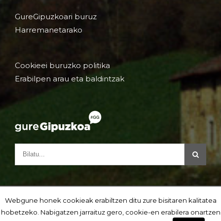
GureGipuzkoari buruz
Harremanetarako
Cookieei buruzko politika
Erabilpen arau eta baldintzak
Webgune honek cookieak erabiltzen ditu zure bisitaren kalitatea
hobetzeko. Nabigatzen jarraituz gero, cookie-en erabilera onartzen