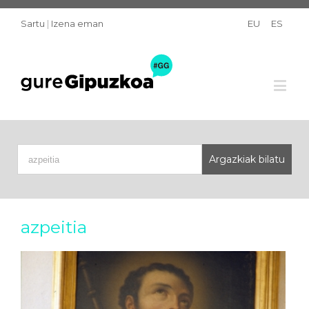
Sartu
|
Izena eman
EU
ES
azpeitia