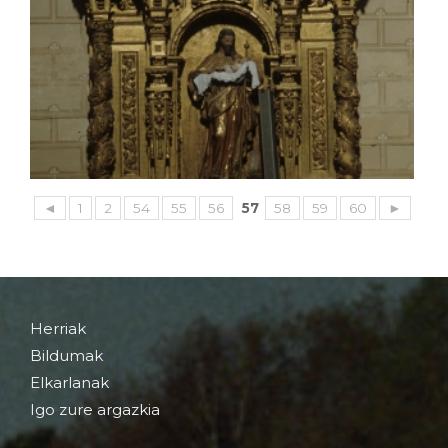
◄
1
2
54
55
56
57
58
59
60
►
Herriak
Bildumak
Elkarlanak
Igo zure argazkia