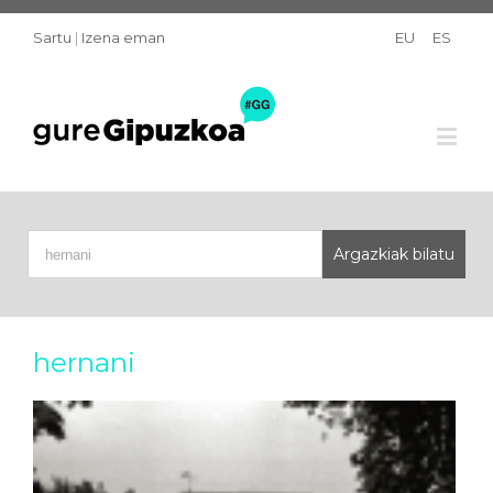
Sartu
|
Izena eman
EU
ES
hernani