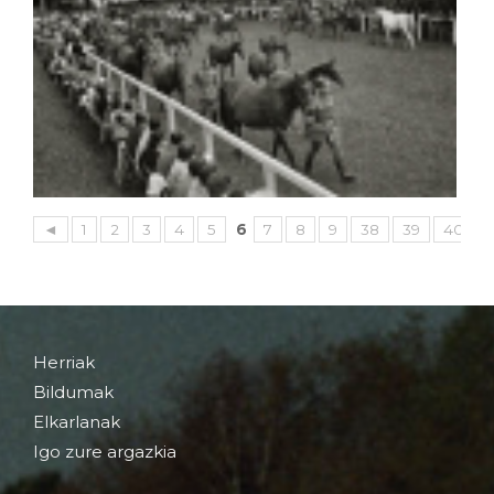
◄
1
2
3
4
5
6
7
8
9
38
39
40
Herriak
Bildumak
Elkarlanak
Igo zure argazkia