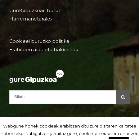
GureGipuzkoari buruz
Harremanetarako
Cookieei buruzko politika
Erabilpen arau eta baldintzak
Webgune honek cookieak erabiltzen ditu zure bisitaren kalitatea
hobetzeko. Nabigatzen jarraituz gero, cookie-en erabilera onartzen