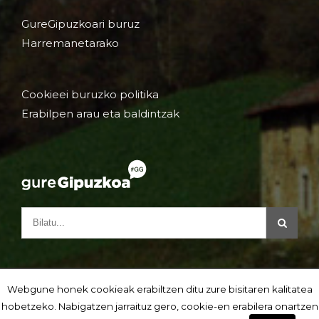
GureGipuzkoari buruz
Harremanetarako
Cookieei buruzko politika
Erabilpen arau eta baldintzak
Webgune honek cookieak erabiltzen ditu zure bisitaren kalitatea
hobetzeko. Nabigatzen jarraituz gero, cookie-en erabilera onartzen