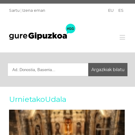
Sartu
|
Izena eman
EU
ES
UrnietakoUdala