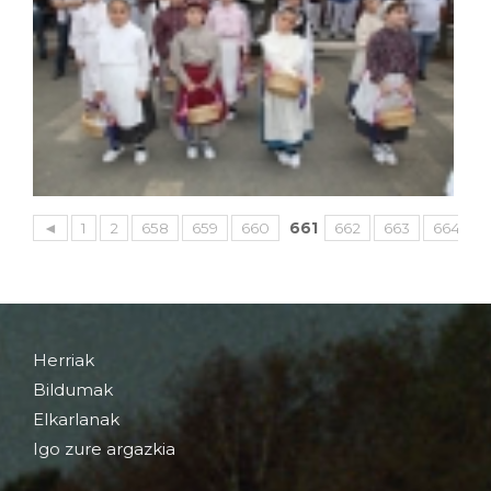
◄
1
2
658
659
660
661
662
663
664
Herriak
Bildumak
Elkarlanak
Igo zure argazkia