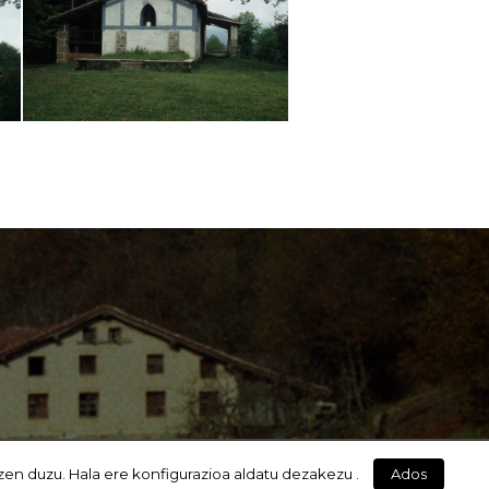
zen duzu. Hala ere konfigurazioa aldatu dezakezu .
Ados