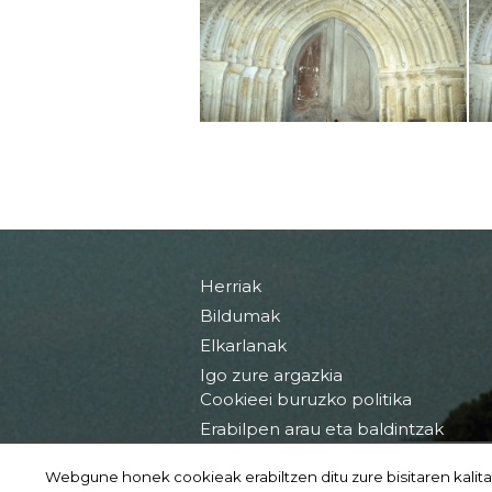
Herriak
Bildumak
Elkarlanak
Igo zure argazkia
Cookieei buruzko politika
Erabilpen arau eta baldintzak
Webgune honek cookieak erabiltzen ditu zure bisitaren kalita