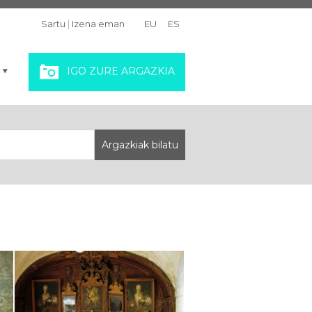
Sartu
|
Izena eman
EU
ES
IGO ZURE ARGAZKIA