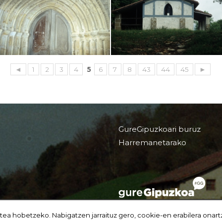
◄
1
2
3
4
5
6
7
8
43
44
45
►
GureGipuzkoari buruz
Harremanetarako
tea hobetzeko. Nabigatzen jarraituz gero, cookie-en erabilera onart