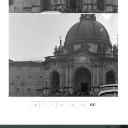
◄
1
2
57
58
59
60