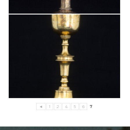
◄
1
2
4
5
6
7