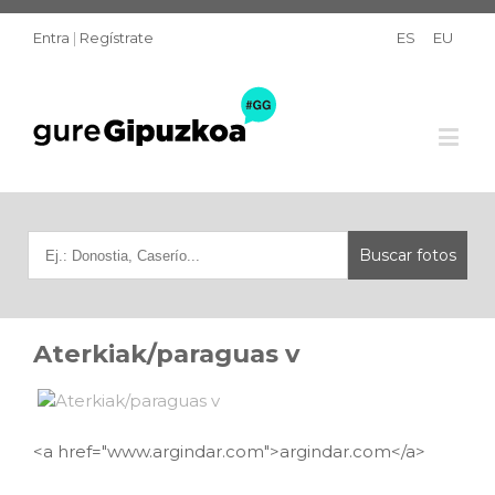
Entra
|
Regístrate
ES
EU
Aterkiak/paraguas v
<a href="www.argindar.com">argindar.com</a>