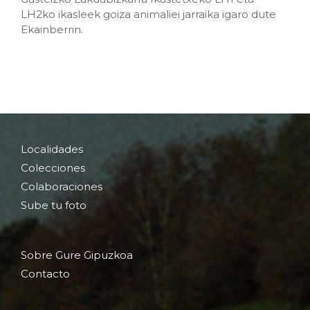
LH2ko ikasleek goiza animaliei jarraika igaro dute
Ekainberrin.
Localidades
Colecciones
Colaboraciones
Sube tu foto
Sobre Gure Gipuzkoa
Contacto