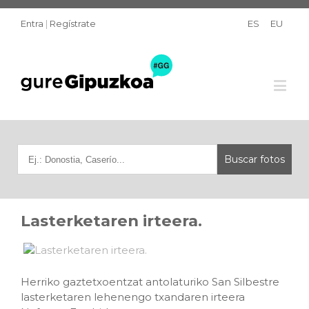
Entra
|
Regístrate
ES
EU
Lasterketaren irteera.
Herriko gaztetxoentzat antolaturiko San Silbestre
lasterketaren lehenengo txandaren irteera