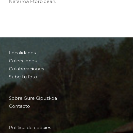
Nafarroa Etorbidean.
Localidades
Colecciones
Colaboraciones
Sube tu foto
Sobre Gure Gipuzkoa
Contacto
Política de cookies