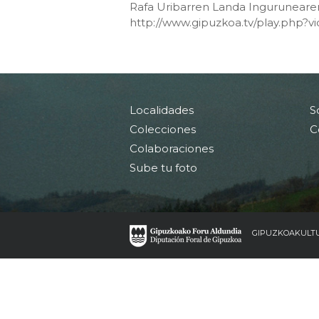
Rafa Uribarren Landa Inguruneare
http://www.gipuzkoa.tv/play.php?v
Localidades
S
Colecciones
C
Colaboraciones
Sube tu foto
GIPUZKOAKULT