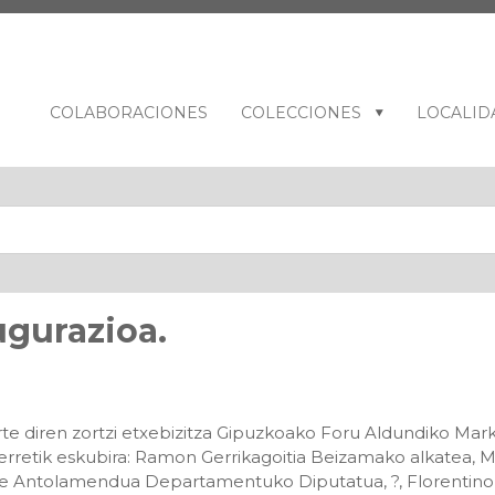
COLABORACIONES
COLECCIONES
LOCALID
ugurazioa.
rte diren zortzi etxebizitza Gipuzkoako Foru Aldundiko Ma
erretik eskubira: Ramon Gerrikagoitia Beizamako alkatea, 
alde Antolamendua Departamentuko Diputatua, ?, Florentin