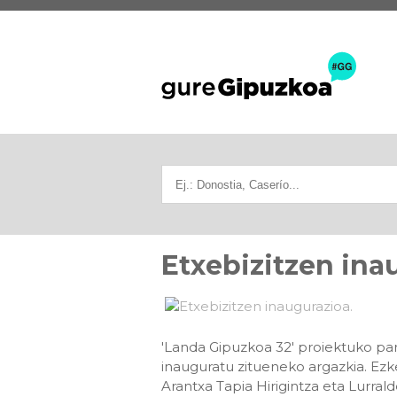
Etxebizitzen ina
'Landa Gipuzkoa 32' proiektuko pa
inauguratu zitueneko argazkia. Ezk
Arantxa Tapia Hirigintza eta Lurr