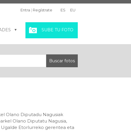
Entra
|
Regístrate
ES
EU
ADES
SUBE TU FOTO
rkel Olano Diputadu Nagusiak
Markel Olano Diputatu Nagusia,
o Ugalde Etorlurreko gerentea eta