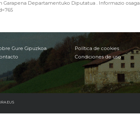
n Garapena Departamentuko Diputatua . Informazio osagar
id=765
obre Gure Gipuzkoa
Política de cookies
ontacto
Condiciones de uso
URA.EUS