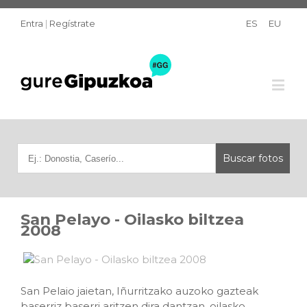
Entra
|
Regístrate
ES
EU
San Pelayo - Oilasko biltzea
2008
San Pelaio jaietan, Iñurritzako auzoko gazteak
baserriz baserri aritzen dira dantzan, oilasko