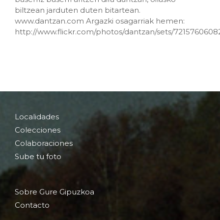
biltzean jarduten duten bitartean.
www.dantzan.com Argazki osagarriak hemen:
http://www.flickr.com/photos/dantzan/sets/721576060
Localidades
Colecciones
Colaboraciones
Sube tu foto
Sobre Gure Gipuzkoa
Contacto