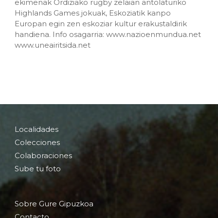
ekimenak Ordiziako rugby zelaian antolaturiko
Highlands Games jokuak, Eskoziatik kanpo
Europan egin zen eskoziar kultur erakustaldirik
handiena. Info osagarria: www.nazioenmundua.net
www.uneairitsida.net
Localidades
Colecciones
Colaboraciones
Sube tu foto
Sobre Gure Gipuzkoa
Contacto