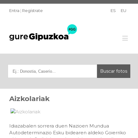
Entra
|
Regístrate
ES
EU
Aizkolariak
Idiazabalen sorrera duen Nazioen Mundua
Autodeterminazio Esku bidearen aldeko Goierriko