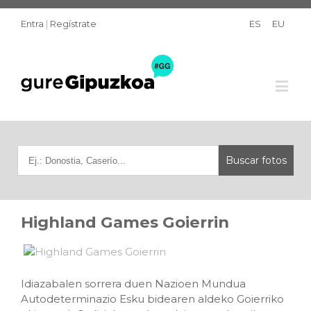
Entra
|
Regístrate
ES
EU
Highland Games Goierrin
Idiazabalen sorrera duen Nazioen Mundua
Autodeterminazio Esku bidearen aldeko Goierriko