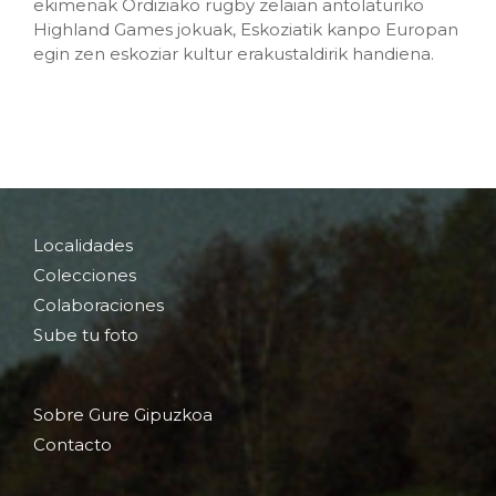
ekimenak Ordiziako rugby zelaian antolaturiko
Highland Games jokuak, Eskoziatik kanpo Europan
egin zen eskoziar kultur erakustaldirik handiena.
Localidades
Colecciones
Colaboraciones
Sube tu foto
Sobre Gure Gipuzkoa
Contacto