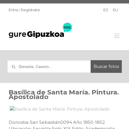
Entra
|
Regístrate
ES
EU
Basílica de Santa María. Pintura.
Apostolado
Donostia-San Sebastián0094 Año 1850-1852.
Ubicación: Sacristía Siglo XIX Estilo: Academicista