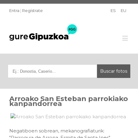
Entra
|
Regístrate
ES
EU
Arroako San Esteban parrokiako
kanpandorrea
Negatiboen sobrean, mekanografiaturik:
"Parroquia de Arrona. Ermita de Santa Ines"