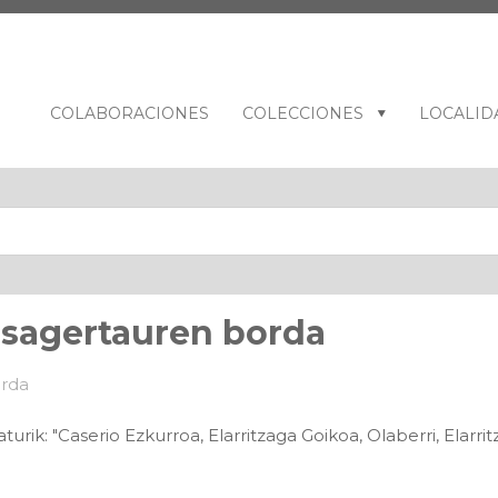
COLABORACIONES
COLECCIONES
LOCALID
esagertauren borda
rik: "Caserio Ezkurroa, Elarritzaga Goikoa, Olaberri, Elarr