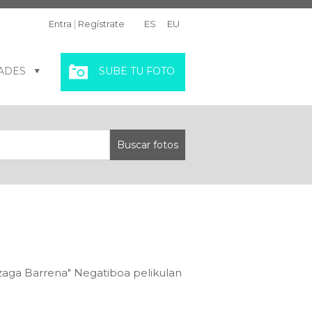
Entra
|
Regístrate
ES
EU
ADES
SUBE TU FOTO
itzaga Barrena" Negatiboa pelikulan