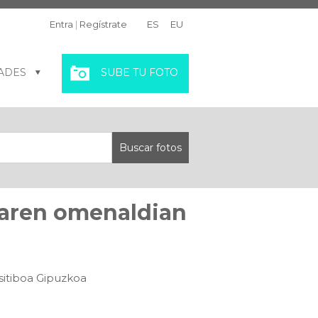
Entra
|
Regístrate
ES
EU
ADES
SUBE TU FOTO
etaren omenaldian
sitiboa Gipuzkoa