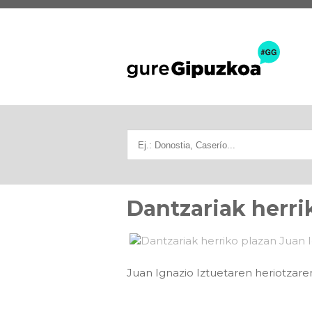
Dantzariak herri
Juan Ignazio Iztuetaren heriotzare