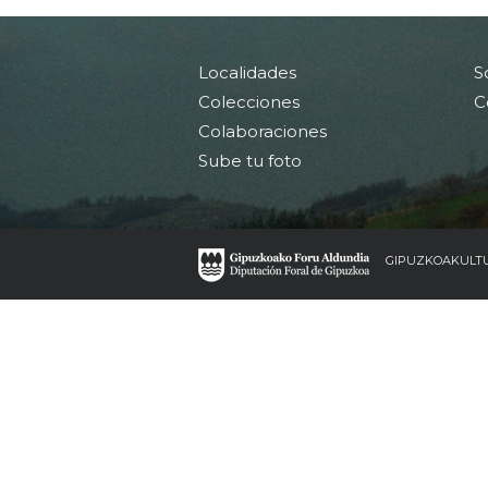
Localidades
S
Colecciones
C
Colaboraciones
Sube tu foto
GIPUZKOAKULT