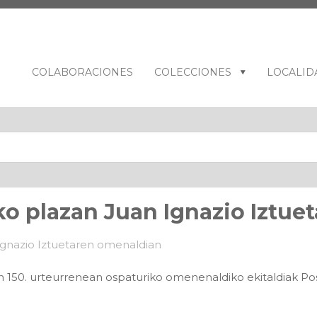
COLABORACIONES
COLECCIONES
LOCALID
ko plazan Juan Ignazio Iztu
n 150. urteurrenean ospaturiko omenenaldiko ekitaldiak Po