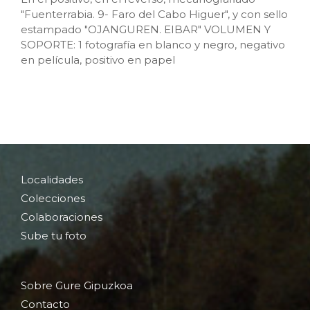
"Fuenterrabia. 9- Faro del Cabo Higuer", y con sello
estampado "OJANGUREN. EIBAR" VOLUMEN Y
SOPORTE: 1 fotografía en blanco y negro, negativo
en película, positivo en papel
Localidades
Colecciones
Colaboraciones
Sube tu foto
Sobre Gure Gipuzkoa
Contacto