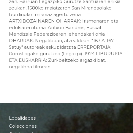
zen. Barruan Legazpiko Gurutze Santuaren erlikia
zeukan, 1580ko maiatzaren 3an Mirandaolako
burdinolan mirariaz agertu zena.
ARTXIBOZAINAREN OHARRAK: Irismenaren eta
edukiaren iturria: Antxon Bandres, Euskal
Mendizale Federazioaren lehendakari ohia
OHARRAK: Negatiboan, atzealdean, "167 A-167
Satuy" autoreak eskuz idatzita ERREPORTAIA:
Gorostiagako gurutzea (Legazpi). 1924 LIBURUKIA
ETA EUSKARRIA: Zuri-beltzeko argazki bat,
negatiboa filmean
Localidades
Colecciones