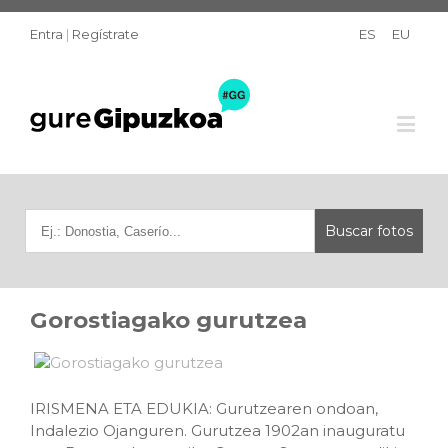
Entra
|
Regístrate
ES
EU
Gorostiagako gurutzea
IRISMENA ETA EDUKIA: Gurutzearen ondoan,
Indalezio Ojanguren. Gurutzea 1902an inauguratu