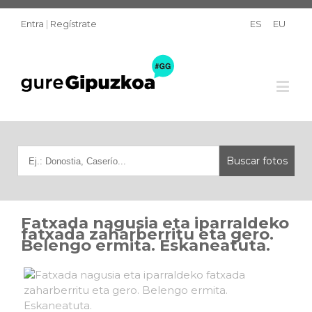
Entra
|
Regístrate
ES
EU
Fatxada nagusia eta iparraldeko
fatxada zaharberritu eta gero.
Belengo ermita. Eskaneatuta.