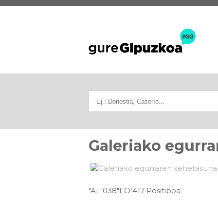
Galeriako egurra
"AL"038"FO"417 Positiboa