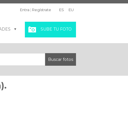
Entra
|
Regístrate
ES
EU
ADES
SUBE TU FOTO
).