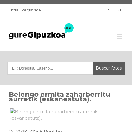
Entra
|
Regístrate
ES
EU
Belengo ermita zaharberritu
aurretik (eskaneatuta).
"AL"039"FO"415 Positiboa