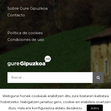
Sobre Gure Gipuzkoa
Contacto
Política de cookies
Condiciones de uso
Webgune honek cookieak erabiltzen ditu zure bisitaren kalitatea
hobetzeko. Nabigatzen jarraituz gero, cookie-en erabilera onartzen
duzu. Hala ere konfigurazioa aldatu dezakezu .
Ados