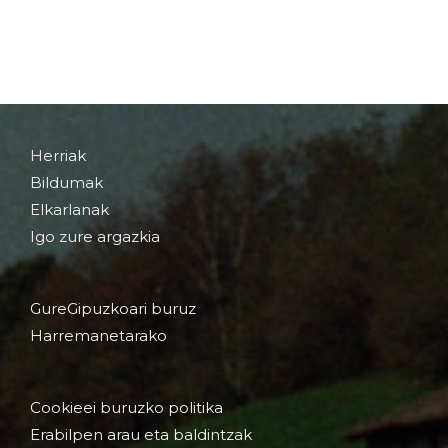
Herriak
Bildumak
Elkarlanak
Igo zure argazkia
GureGipuzkoari buruz
Harremanetarako
Cookieei buruzko politika
Erabilpen arau eta baldintzak