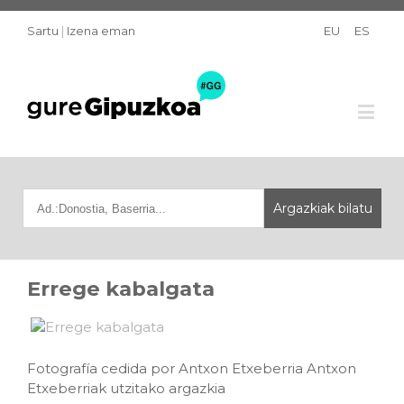
Sartu
|
Izena eman
EU
ES
Errege kabalgata
Fotografía cedida por Antxon Etxeberria Antxon
Etxeberriak utzitako argazkia