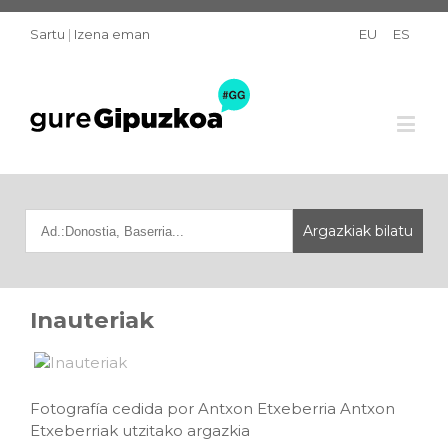
Sartu
|
Izena eman
EU
ES
Inauteriak
Fotografía cedida por Antxon Etxeberria Antxon
Etxeberriak utzitako argazkia