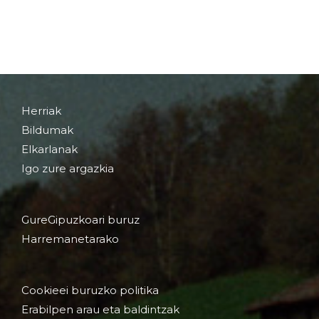
Herriak
Bildumak
Elkarlanak
Igo zure argazkia
GureGipuzkoari buruz
Harremanetarako
Cookieei buruzko politika
Erabilpen arau eta baldintzak