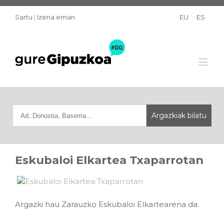
Sartu
|
Izena eman
EU
ES
Eskubaloi Elkartea Txaparrotan
Argazki hau Zarauzko Eskubaloi Elkartearena da.