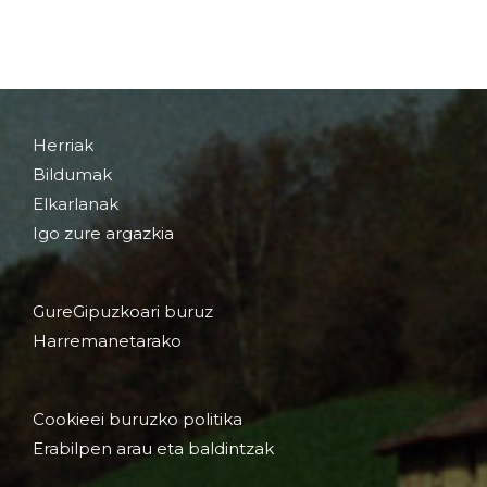
Herriak
Bildumak
Elkarlanak
Igo zure argazkia
GureGipuzkoari buruz
Harremanetarako
Cookieei buruzko politika
Erabilpen arau eta baldintzak