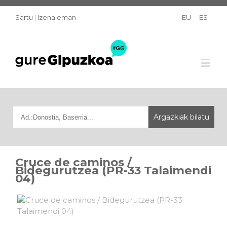
Sartu
|
Izena eman
EU
ES
Cruce de caminos /
Bidegurutzea (PR-33 Talaimendi
04)