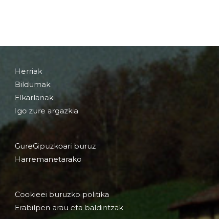
Herriak
Bildumak
Elkarlanak
Igo zure argazkia
GureGipuzkoari buruz
Harremanetarako
Cookieei buruzko politika
Erabilpen arau eta baldintzak