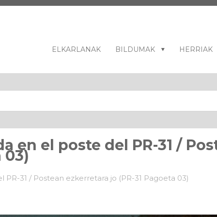
ELKARLANAK
BILDUMAK
HERRIAK
rda en el poste del PR-31 / Po
 03)