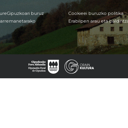
ureGipuzkoari buruz
Cookieei buruzko politika
arremanetarako
Erabilpen arau eta baldintz