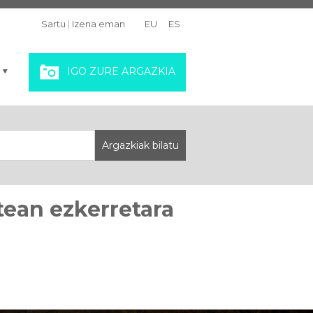
Sartu
|
Izena eman
EU
ES
IGO ZURE ARGAZKIA
stean ezkerretara