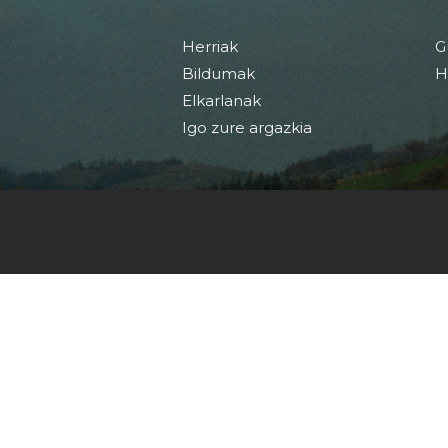
Herriak
G
Bildumak
H
Elkarlanak
Igo zure argazkia