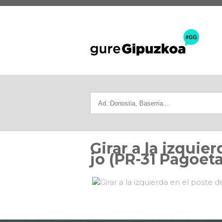
Girar a la izquie
jo (PR-31 Pagoeta