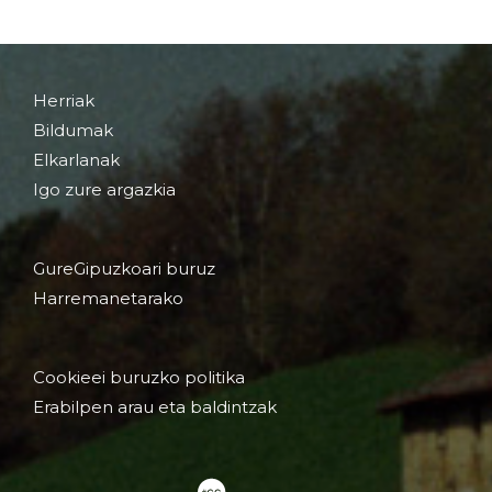
Herriak
Bildumak
Elkarlanak
Igo zure argazkia
GureGipuzkoari buruz
Harremanetarako
Cookieei buruzko politika
Erabilpen arau eta baldintzak