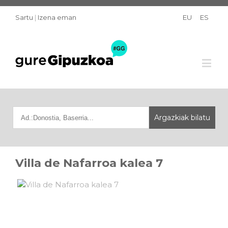
Sartu
|
Izena eman
EU
ES
Villa de Nafarroa kalea 7