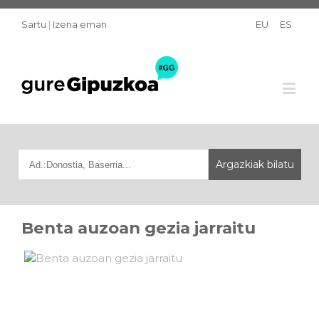
Sartu
|
Izena eman
EU
ES
Benta auzoan gezia jarraitu