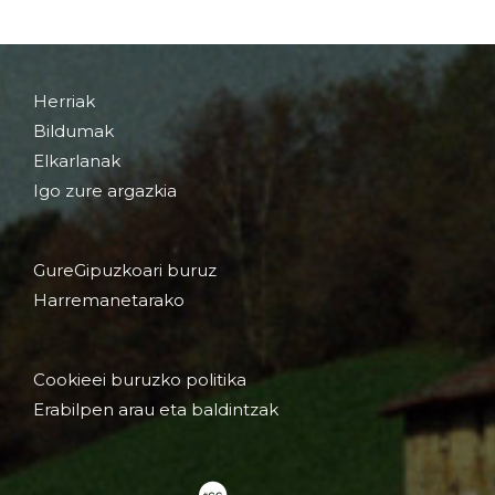
Herriak
Bildumak
Elkarlanak
Igo zure argazkia
GureGipuzkoari buruz
Harremanetarako
Cookieei buruzko politika
Erabilpen arau eta baldintzak