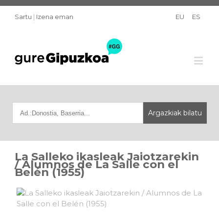
Sartu
|
Izena eman
EU
ES
La Salleko ikasleak Jaiotzarekin
/ Alumnos de La Salle con el
Belén (1955)