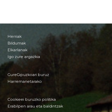
Herriak
Bildumak
Elkarlanak
Igo zure argazkia
GureGipuzkoari buruz
Harremanetarako
Cookieei buruzko politika
Erabilpen arau eta baldintzak