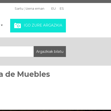
Sartu
|
Izena eman
EU
ES
IGO ZURE ARGAZKIA
ica de Muebles