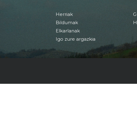
Herriak
G
Bildumak
H
Elkarlanak
Igo zure argazkia