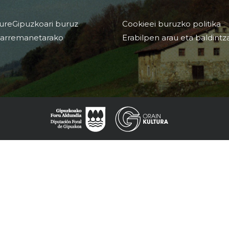
ureGipuzkoari buruz
Cookieei buruzko politika
arremanetarako
Erabilpen arau eta baldintz