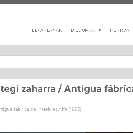
ELKARLANAK
BILDUMAK
HERRIAK
ntegi zaharra / Antigua fábr