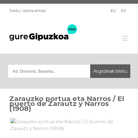
Sartu
|
Izena eman
EU
ES
Zarauzko portua eta Narros / El
puerto de Zarautz y Narros
(1908)