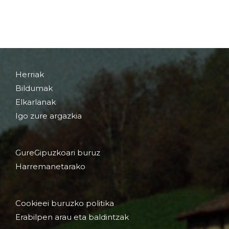
Herriak
Bildumak
Elkarlanak
Igo zure argazkia
GureGipuzkoari buruz
Harremanetarako
Cookieei buruzko politika
Erabilpen arau eta baldintzak