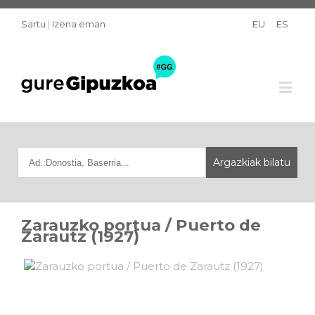
Sartu
|
Izena eman
EU
ES
Zarauzko portua / Puerto de
Zarautz (1927)