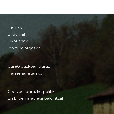
Herriak
Bildumak
Elkarlanak
Igo zure argazkia
GureGipuzkoari buruz
Harremanetarako
Cookieei buruzko politika
Erabilpen arau eta baldintzak