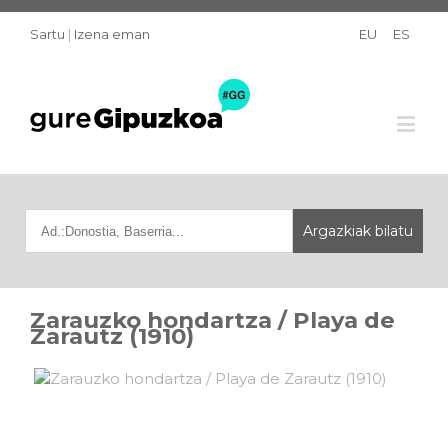
Sartu
|
Izena eman
EU
ES
Zarauzko hondartza / Playa de
Zarautz (1910)