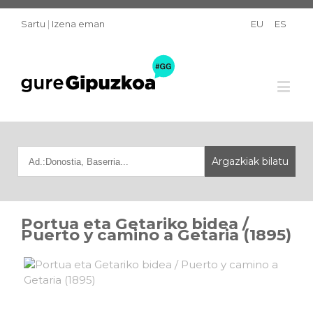
Sartu
|
Izena eman
EU
ES
Portua eta Getariko bidea /
Puerto y camino a Getaria (1895)