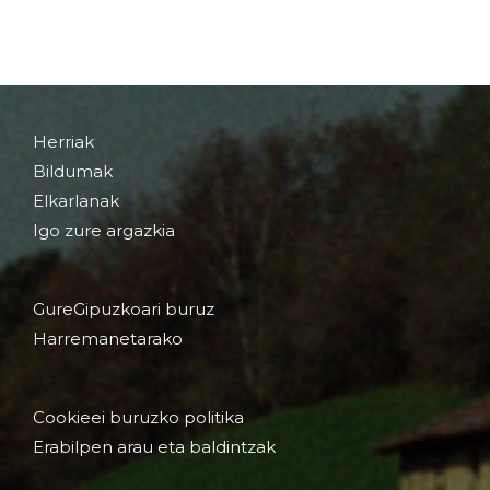
Herriak
Bildumak
Elkarlanak
Igo zure argazkia
GureGipuzkoari buruz
Harremanetarako
Cookieei buruzko politika
Erabilpen arau eta baldintzak