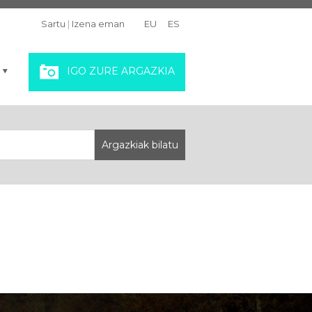
Sartu
|
Izena eman
EU
ES
IGO ZURE ARGAZKIA