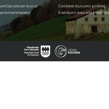
ureGipuzkoari buruz
Cookieei buruzko politika
arremanetarako
Erabilpen arau eta baldintz