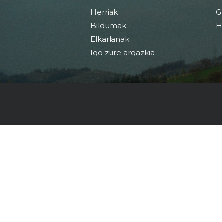
Herriak
G
Bildumak
H
Elkarlanak
Igo zure argazkia