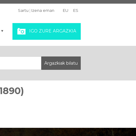
Sartu
|
Izena eman
EU
ES
IGO ZURE ARGAZKIA
1890)