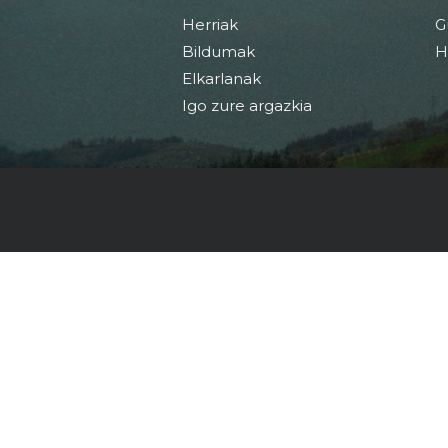
Herriak
G
Bildumak
H
Elkarlanak
Igo zure argazkia