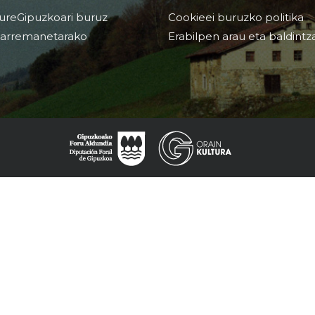
ureGipuzkoari buruz
Cookieei buruzko politika
arremanetarako
Erabilpen arau eta baldintz