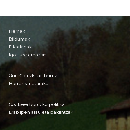
Herriak
Bildumak
Elkarlanak
Igo zure argazkia
GureGipuzkoari buruz
Harremanetarako
Cookieei buruzko politika
Erabilpen arau eta baldintzak