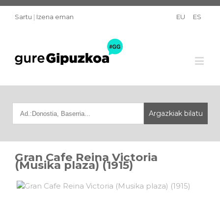
Sartu
|
Izena eman
EU
ES
Gran Cafe Reina Victoria
(Musika plaza) (1915)