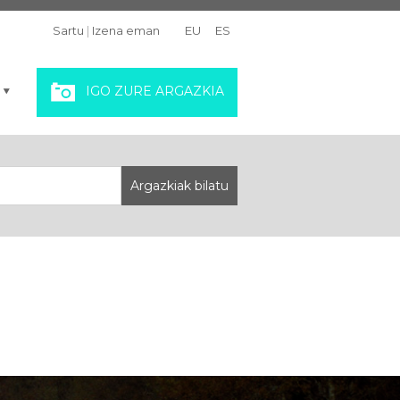
Sartu
|
Izena eman
EU
ES
IGO ZURE ARGAZKIA