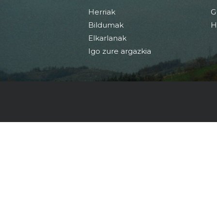
Herriak
G
Bildumak
H
Elkarlanak
Igo zure argazkia