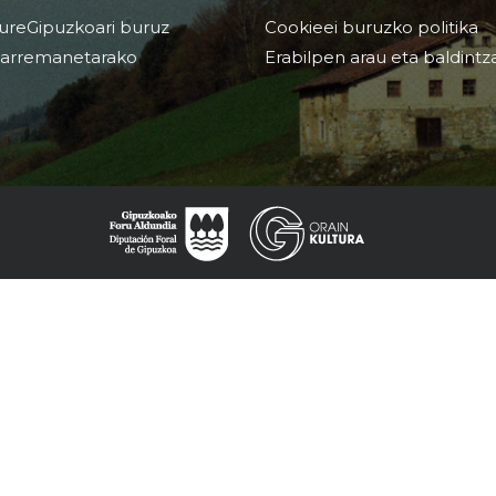
ureGipuzkoari buruz
Cookieei buruzko politika
arremanetarako
Erabilpen arau eta baldintz