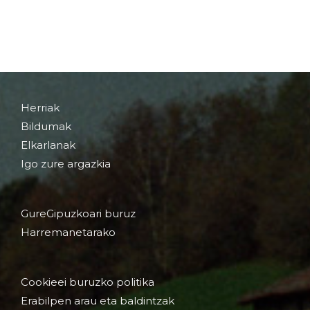
Herriak
Bildumak
Elkarlanak
Igo zure argazkia
GureGipuzkoari buruz
Harremanetarako
Cookieei buruzko politika
Erabilpen arau eta baldintzak