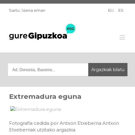
Sartu
|
Izena eman
EU
ES
Extremadura eguna
Fotografía cedida por Antxon Etxeberria Antxon
Etxeberriak utzitako argazkia