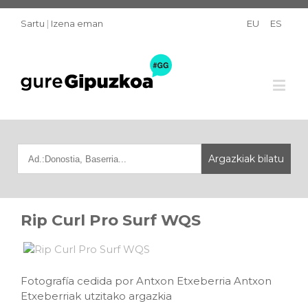
Sartu
|
Izena eman
EU
ES
Rip Curl Pro Surf WQS
Fotografía cedida por Antxon Etxeberria Antxon
Etxeberriak utzitako argazkia