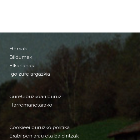
Herriak
Bildumak
Elkarlanak
Igo zure argazkia
GureGipuzkoari buruz
Harremanetarako
Cookieei buruzko politika
Erabilpen arau eta baldintzak