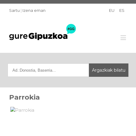
Sartu
|
Izena eman
EU
ES
Parrokia