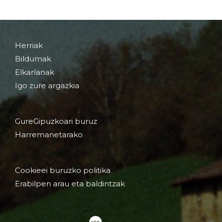
Herriak
Bildumak
Elkarlanak
Igo zure argazkia
GureGipuzkoari buruz
Harremanetarako
Cookieei buruzko politika
Erabilpen arau eta baldintzak