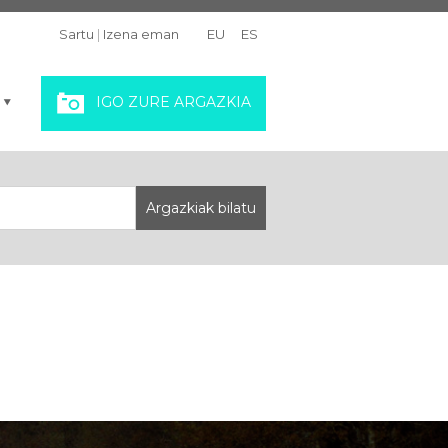
Sartu
|
Izena eman
EU
ES
IGO ZURE ARGAZKIA