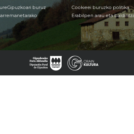
ureGipuzkoari buruz
Cookieei buruzko politika
arremanetarako
Erabilpen arau eta baldintz