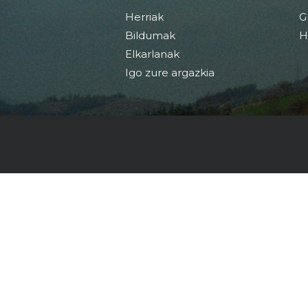
Herriak
G
Bildumak
H
Elkarlanak
Igo zure argazkia